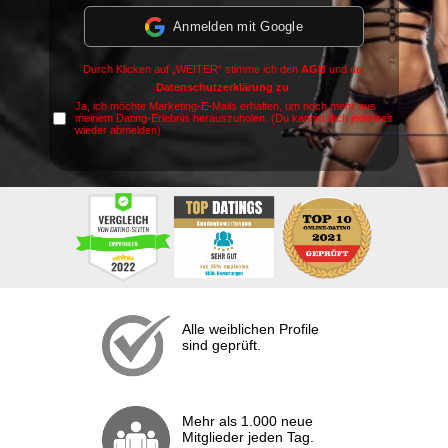
Anmelden mit Google
Durch Klicken auf „WEITER“ stimme ich den
AGB
und der
Datenschutzerklärung zu
.
Ja, ich möchte Marketing-E-Mails erhalten, um noch mehr aus
meinem Dating-Erlebnis herauszuholen. (Du kannst dich jederzeit
wieder abmelden)
Alle weiblichen Profile
sind geprüft.
Mehr als 1.000 neue
Mitglieder jeden Tag.